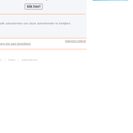
lle advertenties van deze adverteerder te bekijken.
mail-een-vriend
oeg toe aan favorieten
026 |
links
|
adverteren