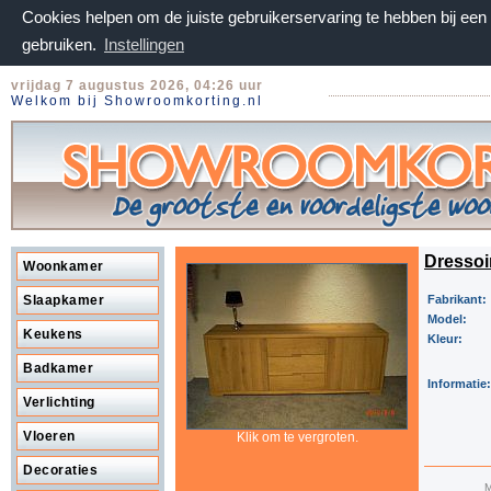
Cookies helpen om de juiste gebruikerservaring te hebben bij ee
gebruiken.
Instellingen
vrijdag 7 augustus 2026, 04:26 uur
Welkom bij Showroomkorting.nl
Dressoir
Woonkamer
Slaapkamer
Fabrikant:
Model:
Keukens
Kleur:
Badkamer
Informatie:
Verlichting
Vloeren
Klik om te vergroten.
Decoraties
M