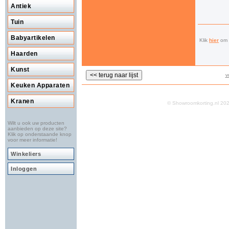
Antiek
Tuin
Babyartikelen
Klik
hier
om a
Haarden
Kunst
v
Keuken Apparaten
Kranen
© Showroomkorting.nl 2
Wilt u ook uw producten
aanbieden op deze site?
Klik op onderstaande knop
voor meer informatie!
Winkeliers
Inloggen