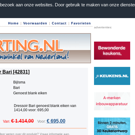
n bezoek aan onze websites. Door gebruik te maken van onze dienste
Home
|
Voorwaarden
|
Contact
|
Favorieten
advertenties:
 Bari [42831]
Bijlsma
Bari
Genoest blank eiken
Dressoir Bari genoest blank eiken van
1414,00 voor: 695,00
€ 1.414,00
€ 695,00
Van:
Voor:
eer weten over dit produkt? Vraag informatie aan.