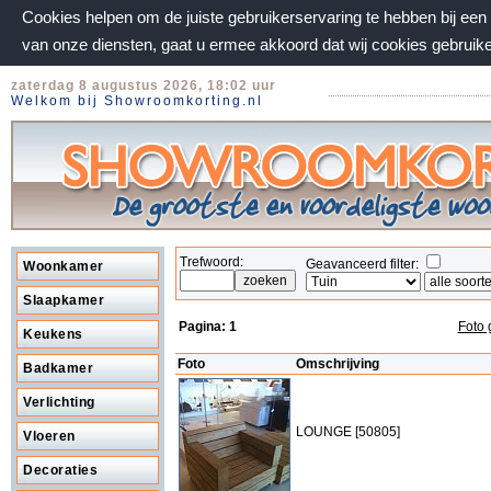
Cookies helpen om de juiste gebruikerservaring te hebben bij ee
van onze diensten, gaat u ermee akkoord dat wij cookies gebruik
zaterdag 8 augustus 2026, 18:02 uur
Welkom bij Showroomkorting.nl
Trefwoord:
Geavanceerd filter:
Woonkamer
Slaapkamer
Pagina:
1
Foto 
Keukens
Foto
Omschrijving
Badkamer
Verlichting
LOUNGE [50805]
Vloeren
Decoraties