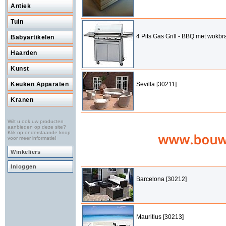
Antiek
Tuin
4 Pits Gas Grill - BBQ met wokbr
Babyartikelen
Haarden
Kunst
Keuken Apparaten
Sevilla [30211]
Kranen
Wilt u ook uw producten
aanbieden op deze site?
Klik op onderstaande knop
voor meer informatie!
Winkeliers
Inloggen
Barcelona [30212]
Mauritius [30213]