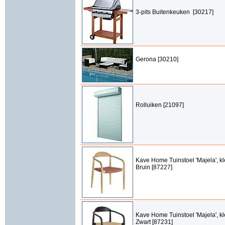
3-pits Buitenkeuken [30217]
Gerona [30210]
Rolluiken [21097]
Kave Home Tuinstoel 'Majela', kl
Bruin [87227]
Kave Home Tuinstoel 'Majela', kl
Zwart [87231]