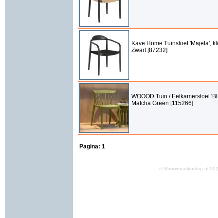
Kave Home Tuinstoel 'Majela', kl
Zwart [87232]
WOOOD Tuin / Eetkamerstoel 'Bli
Matcha Green [115266]
Pagina:
1
© Showroomkorting.nl 2