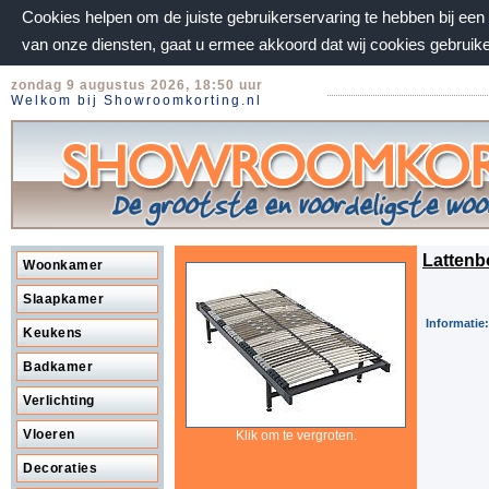
Cookies helpen om de juiste gebruikerservaring te hebben bij ee
van onze diensten, gaat u ermee akkoord dat wij cookies gebruik
zondag 9 augustus 2026, 18:50 uur
Welkom bij Showroomkorting.nl
Lattenb
Woonkamer
Slaapkamer
Informatie:
Keukens
Badkamer
Verlichting
Vloeren
Klik om te vergroten.
Decoraties