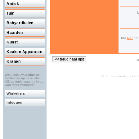
Antiek
M
Tuin
Babyartikelen
Haarden
Klik
hier
om a
Kunst
Keuken Apparaten
v
Kranen
Wilt u ook uw producten
© Showroomkorting.nl 2
aanbieden op deze site?
Klik op onderstaande knop
voor meer informatie!
Winkeliers
Inloggen