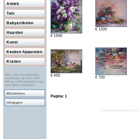
Antiek
Tuin
Babyartikelen
€ 1500
Haarden
€ 1500
Kunst
Keuken Apparaten
Kranen
Wilt u ook uw producten
€ 450
€ 700
aanbieden op deze site?
Klik op onderstaande knop
voor meer informatie!
Winkeliers
Pagina:
1
Inloggen
© Showroomkorting.nl 2