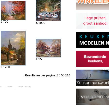
€ 700
€ 1900
€ 950
€ 1200
Resultaten per pagina:
20
50
100
026 |
links
|
adverteren