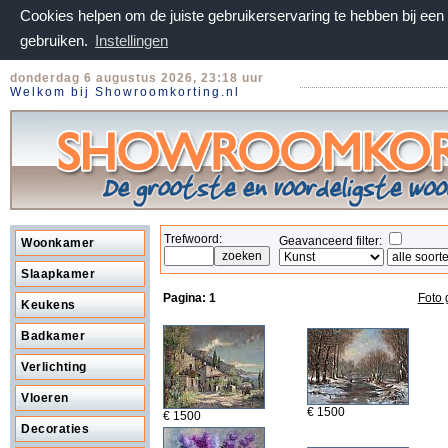
Cookies helpen om de juiste gebruikerservaring te hebben bij ee
gebruiken.
Instellingen
donderdag 6 augustus 2026, 23:18 uur
Welkom bij Showroomkorting.nl
Trefwoord:
Geavanceerd filter:
Woonkamer
Slaapkamer
Pagina:
1
Foto 
Keukens
Badkamer
Verlichting
Vloeren
€ 1500
€ 1500
Decoraties