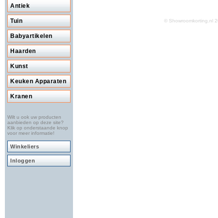
Antiek
Tuin
© Showroomkorting.nl
Babyartikelen
Haarden
Kunst
Keuken Apparaten
Kranen
Wilt u ook uw producten
aanbieden op deze site?
Klik op onderstaande knop
voor meer informatie!
Winkeliers
Inloggen