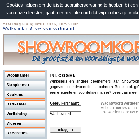
Cookies helpen om de juiste gebruikerservaring te hebben bij ee
van onze diensten, gaat u ermee akkoord dat wij cookies gebruik
zaterdag 8 augustus 2026, 10:55 uur
Welkom bij Showroomkorting.nl
Woonkamer
I N L O G G E N
Winkeliers en andere deelnemers aan Showroom
Slaapkamer
gegevens en advertenties te beheren. Bent u ook ge
een efficiënte en voordelige manier? Lees dan meer
Keukens
Gebruikersnaam:
Wachtwoord vergete
Badkamer
Vul dan hier uw e-mai
link worden naar uw e
Verlichting
Wachtwoord:
Vloeren
Decoraties