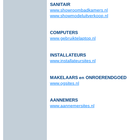
SANITAIR
www.showroombadkamers.nl
www.showmodeluitverkoop.nl
COMPUTERS
www.gebruiktelaptop.nl
INSTALLATEURS
www.installateursites.nl
MAKELAARS en ONROERENDGOED
www.ogsites.nl
AANNEMERS
www.aannemersites.nl