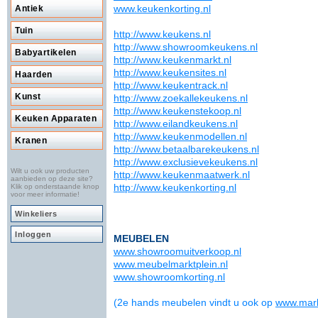
www.keukenkorting.nl
Antiek
Tuin
http://www.keukens.nl
http://www.showroomkeukens.nl
Babyartikelen
http://www.keukenmarkt.nl
http://www.keukensites.nl
Haarden
http://www.keukentrack.nl
Kunst
http://www.zoekallekeukens.nl
http://www.keukenstekoop.nl
Keuken Apparaten
http://www.eilandkeukens.nl
http://www.keukenmodellen.nl
Kranen
http://www.betaalbarekeukens.nl
http://www.exclusievekeukens.nl
Wilt u ook uw producten
http://www.keukenmaatwerk.nl
aanbieden op deze site?
http://www.keukenkorting.nl
Klik op onderstaande knop
voor meer informatie!
Winkeliers
Inloggen
MEUBELEN
www.showroomuitverkoop.nl
www.meubelmarktplein.nl
www.showroomkorting.nl
(2e hands meubelen vindt u ook op
www.mark