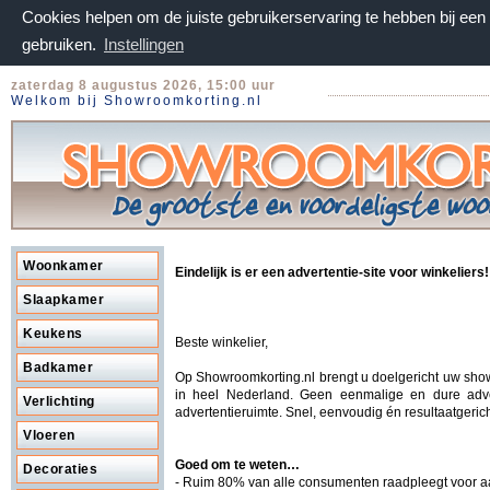
Cookies helpen om de juiste gebruikerservaring te hebben bij ee
gebruiken.
Instellingen
zaterdag 8 augustus 2026, 15:00 uur
Welkom bij Showroomkorting.nl
Woonkamer
Eindelijk is er een advertentie-site voor winkeliers!
Slaapkamer
Keukens
Beste winkelier,
Badkamer
Op Showroomkorting.nl brengt u doelgericht uw sh
in heel Nederland. Geen eenmalige en dure adve
Verlichting
advertentieruimte. Snel, eenvoudig én resultaatgerich
Vloeren
Goed om te weten…
Decoraties
- Ruim 80% van alle consumenten raadpleegt voor 