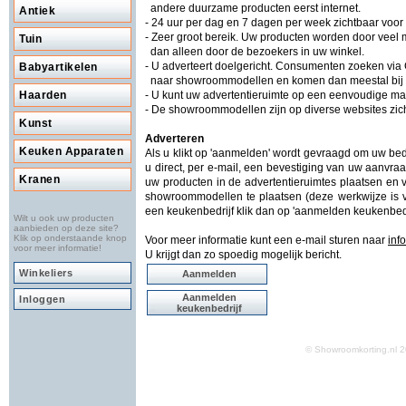
andere duurzame producten eerst internet.
Antiek
- 24 uur per dag en 7 dagen per week zichtbaar voo
- Zeer groot bereik. Uw producten worden door vee
Tuin
dan alleen door de bezoekers in uw winkel.
- U adverteert doelgericht. Consumenten zoeken via
Babyartikelen
naar showroommodellen en komen dan meestal bij S
Haarden
- U kunt uw advertentieruimte op een eenvoudige man
- De showroommodellen zijn op diverse websites zich
Kunst
Adverteren
Keuken Apparaten
Als u klikt op 'aanmelden' wordt gevraagd om uw be
u direct, per e-mail, een bevestiging van uw aanvraa
Kranen
uw producten in de advertentieruimtes plaatsen en 
showroommodellen te plaatsen (deze werkwijze is v
een keukenbedrijf klik dan op 'aanmelden keukenbedr
Wilt u ook uw producten
aanbieden op deze site?
Klik op onderstaande knop
Voor meer informatie kunt een e-mail sturen naar
inf
voor meer informatie!
U krijgt dan zo spoedig mogelijk bericht.
Winkeliers
Aanmelden
Aanmelden
Inloggen
keukenbedrijf
© Showroomkorting.nl