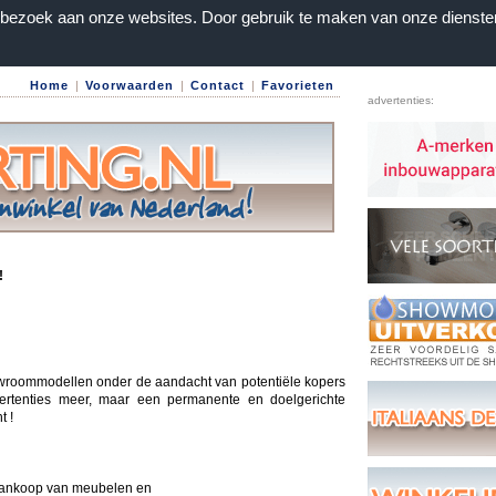
n bezoek aan onze websites. Door gebruik te maken van onze dienste
Home
|
Voorwaarden
|
Contact
|
Favorieten
advertenties:
!
owroommodellen onder de aandacht van potentiële kopers
rtenties meer, maar een permanente en doelgerichte
t !
aankoop van meubelen en