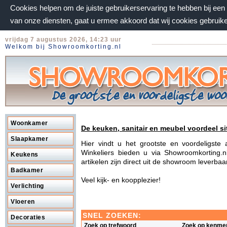
Cookies helpen om de juiste gebruikerservaring te hebben bij ee
van onze diensten, gaat u ermee akkoord dat wij cookies gebruik
vrijdag 7 augustus 2026, 14:23 uur
Welkom bij Showroomkorting.nl
Woonkamer
De keuken, sanitair en meubel voordeel si
Slaapkamer
Hier vindt u het grootste en voordeligst
Winkeliers bieden u via Showroomkorting.n
Keukens
artikelen zijn direct uit de showroom leverba
Badkamer
Veel kijk- en koopplezier!
Verlichting
Vloeren
SNEL ZOEKEN:
Decoraties
Zoek op trefwoord
Zoek op kenme