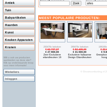
Antiek
Tuin
MEEST POPULAIRE PRODUCTEN:
Babyartikelen
Haarden
Kunst
Keuken Apparaten
293478x bekeken
269479x bekeken
196169x
Kranen
€ 62.727,27
€ 52.435,00
€ 22.
€ 27.900,00
€ 31.500,00
€ 9.
Zeer Exclusieve
Exclusieve Italiaanse
Greeploo
eilandkeuken 16
Design Eilandkeuken
hoog
Wilt u ook uw producten
aanbieden op deze site?
Klik op onderstaande knop
voor meer informatie!
© Showroomkorting.nl
Winkeliers
Inloggen