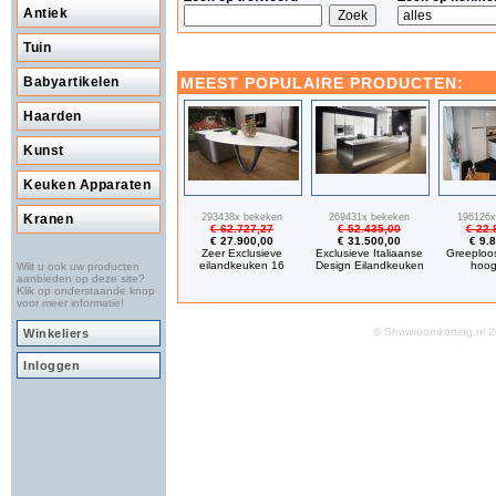
Antiek
Tuin
MEEST POPULAIRE PRODUCTEN:
Babyartikelen
Haarden
Kunst
Keuken Apparaten
293438x bekeken
269431x bekeken
196126x
Kranen
€ 62.727,27
€ 52.435,00
€ 22.
€ 27.900,00
€ 31.500,00
€ 9.
Zeer Exclusieve
Exclusieve Italiaanse
Greeploo
eilandkeuken 16
Design Eilandkeuken
hoog
Wilt u ook uw producten
aanbieden op deze site?
Klik op onderstaande knop
voor meer informatie!
© Showroomkorting.nl
Winkeliers
Inloggen