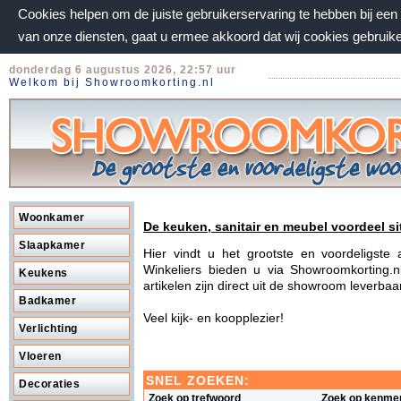
Cookies helpen om de juiste gebruikerservaring te hebben bij ee
van onze diensten, gaat u ermee akkoord dat wij cookies gebruik
donderdag 6 augustus 2026, 22:57 uur
Welkom bij Showroomkorting.nl
Woonkamer
De keuken, sanitair en meubel voordeel si
Slaapkamer
Hier vindt u het grootste en voordeligst
Winkeliers bieden u via Showroomkorting.n
Keukens
artikelen zijn direct uit de showroom leverba
Badkamer
Veel kijk- en koopplezier!
Verlichting
Vloeren
SNEL ZOEKEN:
Decoraties
Zoek op trefwoord
Zoek op kenme