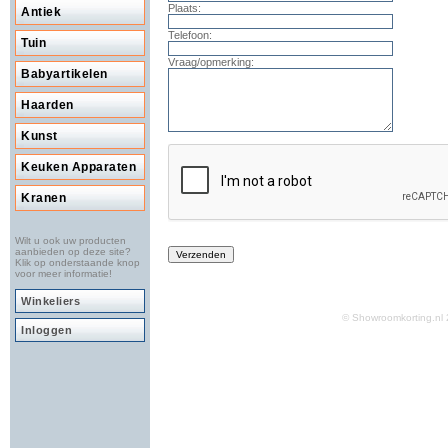
Plaats:
Antiek
Telefoon:
Tuin
Vraag/opmerking:
Babyartikelen
Haarden
Kunst
Keuken Apparaten
Kranen
Wilt u ook uw producten
aanbieden op deze site?
Klik op onderstaande knop
voor meer informatie!
Winkeliers
© Showroomkorting.n
Inloggen