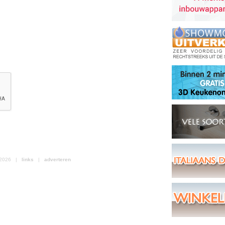
l 2026 |
links
|
adverteren