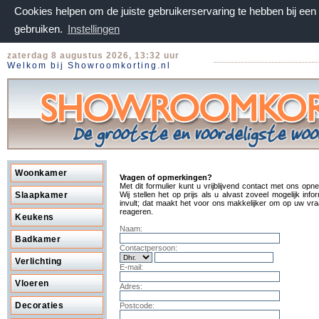
Cookies helpen om de juiste gebruikerservaring te hebben bij ee
gebruiken.
Instellingen
zaterdag 8 augustus 2026, 13:32 uur
Welkom bij Showroomkorting.nl
Woonkamer
Vragen of opmerkingen?
Met dit formulier kunt u vrijblijvend contact met ons opn
Slaapkamer
Wij stellen het op prijs als u alvast zoveel mogelijk info
invult; dat maakt het voor ons makkelijker om op uw vra
reageren.
Keukens
Naam:
Badkamer
Contactpersoon:
Verlichting
E-mail:
Vloeren
Adres:
Decoraties
Postcode: