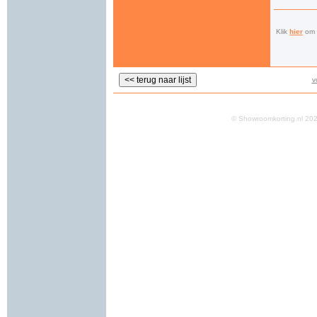
Klik
hier
om a
v
© Showroomkorting.nl 2