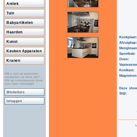
Antiek
Tuin
Babyartikelen
Haarden
Kookplaat
Kunst
Afzuigkap
Mengkraa
Keuken Apparaten
Spoelbak:
Oven:
Kranen
Vaatwasse
Koelkast:
Wilt u ook uw producten
Magnetron
aanbieden op deze site?
Klik op onderstaande knop
voor meer informatie!
Deze show
Winkeliers
Stijl:
Inloggen
M