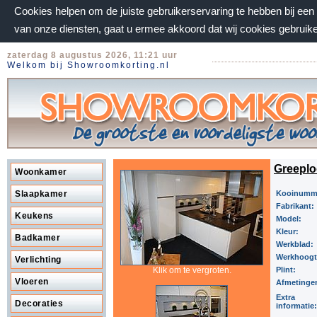
Cookies helpen om de juiste gebruikerservaring te hebben bij ee
van onze diensten, gaat u ermee akkoord dat wij cookies gebruik
zaterdag 8 augustus 2026, 11:21 uur
Welkom bij Showroomkorting.nl
Greeplo
Woonkamer
Slaapkamer
Kooinumm
Fabrikant:
Keukens
Model:
Kleur:
Badkamer
Werkblad:
Werkhoog
Verlichting
Klik om te vergroten.
Plint:
Vloeren
Afmetinge
Extra
Decoraties
informatie: