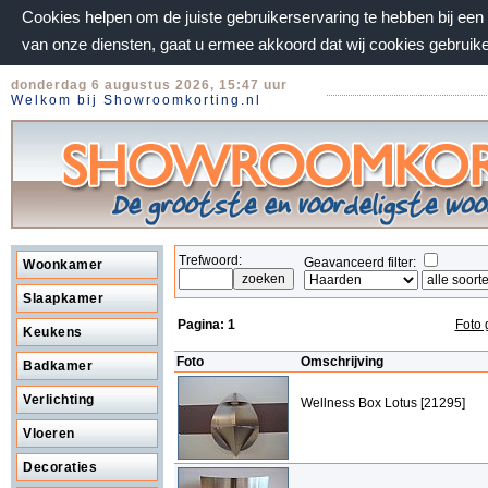
Cookies helpen om de juiste gebruikerservaring te hebben bij ee
van onze diensten, gaat u ermee akkoord dat wij cookies gebruik
donderdag 6 augustus 2026, 15:47 uur
Welkom bij Showroomkorting.nl
Trefwoord:
Geavanceerd filter:
Woonkamer
Slaapkamer
Pagina:
1
Foto 
Keukens
Foto
Omschrijving
Badkamer
Verlichting
Wellness Box Lotus [21295]
Vloeren
Decoraties