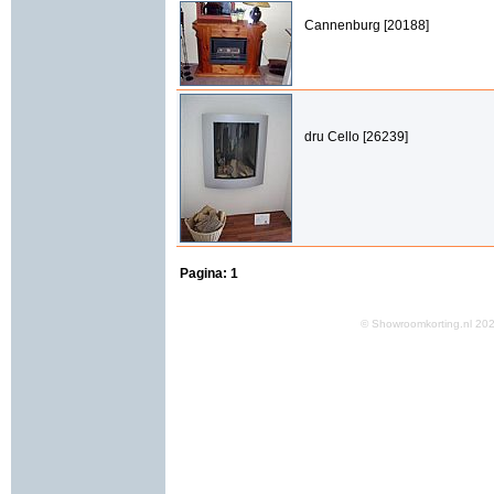
Cannenburg [20188]
dru Cello [26239]
Pagina:
1
© Showroomkorting.nl 2