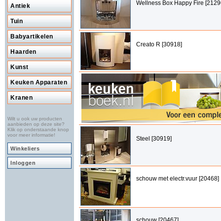
Wellness Box Happy Fire [2129
Antiek
Tuin
Babyartikelen
Creato R [30918]
Haarden
Kunst
Keuken Apparaten
Kranen
Wilt u ook uw producten
aanbieden op deze site?
Klik op onderstaande knop
voor meer informatie!
Steel [30919]
Winkeliers
Inloggen
schouw met electr.vuur [20468]
schouw [20467]