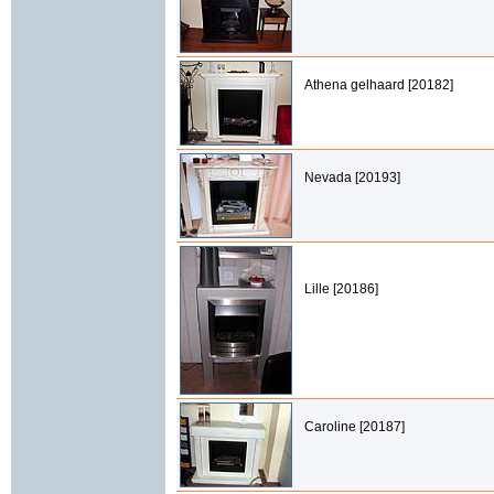
Athena gelhaard [20182]
Nevada [20193]
Lille [20186]
Caroline [20187]