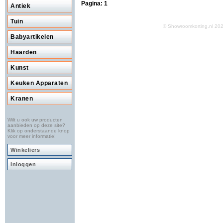
Pagina:
1
Antiek
Tuin
© Showroomkorting.nl 2
Babyartikelen
Haarden
Kunst
Keuken Apparaten
Kranen
Wilt u ook uw producten
aanbieden op deze site?
Klik op onderstaande knop
voor meer informatie!
Winkeliers
Inloggen