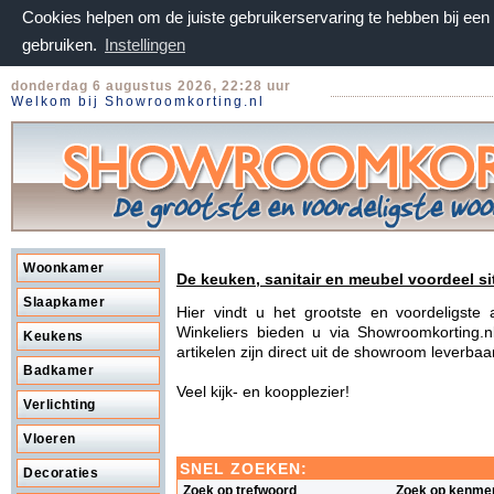
Cookies helpen om de juiste gebruikerservaring te hebben bij ee
gebruiken.
Instellingen
donderdag 6 augustus 2026, 22:28 uur
Welkom bij Showroomkorting.nl
Woonkamer
De keuken, sanitair en meubel voordeel si
Slaapkamer
Hier vindt u het grootste en voordeligst
Winkeliers bieden u via Showroomkorting.n
Keukens
artikelen zijn direct uit de showroom leverba
Badkamer
Veel kijk- en koopplezier!
Verlichting
Vloeren
SNEL ZOEKEN:
Decoraties
Zoek op trefwoord
Zoek op kenme