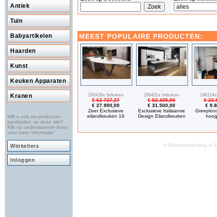
Antiek
Tuin
MEEST POPULAIRE PRODUCTEN:
Babyartikelen
Haarden
Kunst
Keuken Apparaten
293438x bekeken
269431x bekeken
196124x
Kranen
€ 62.727,27
€ 52.435,00
€ 22.
€ 27.900,00
€ 31.500,00
€ 9.
Zeer Exclusieve
Exclusieve Italiaanse
Greeploo
eilandkeuken 16
Design Eilandkeuken
hoog
Wilt u ook uw producten
aanbieden op deze site?
Klik op onderstaande knop
voor meer informatie!
© Showroomkorting.nl
Winkeliers
Inloggen