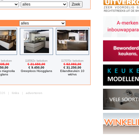
 bekeken
118562x bekeken
117070x bekeken
835,00
€ 21.650,00
€ 52.083,00
850,00
€ 9.450,00
€ 31.250,00
s magnolia
Greeploos Hoogglans
Eilandkeuken 10
glans
wit/rvs
 2026 |
links
|
adverteren